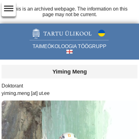
dehaze
This is an archived webpage. The information on this
page may not be current.
TAIMEÖKOLOOGIA TÖÖGRUPP
Yiming Meng
Doktorant
yiming.meng [at] ut.ee