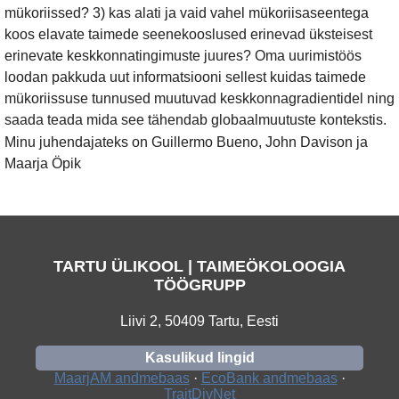
mükoriissed? 3) kas alati ja vaid vahel mükoriisaseentega
koos elavate taimede seenekooslused erinevad üksteisest
erinevate keskkonnatingimuste juures? Oma uurimistöös
loodan pakkuda uut informatsiooni sellest kuidas taimede
mükoriissuse tunnused muutuvad keskkonnagradientidel ning
saada teada mida see tähendab globaalmuutuste kontekstis.
Minu juhendajateks on Guillermo Bueno, John Davison ja
Maarja Öpik
TARTU ÜLIKOOL | TAIMEÖKOLOOGIA
TÖÖGRUPP
Liivi 2, 50409 Tartu, Eesti
Kasulikud lingid
MaarjAM andmebaas
·
EcoBank andmebaas
·
TraitDivNet