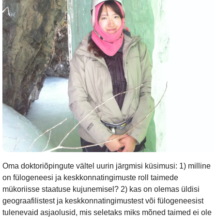
Oma doktoriõpingute vältel uurin järgmisi küsimusi: 1) milline
on fülogeneesi ja keskkonnatingimuste roll taimede
mükoriisse staatuse kujunemisel? 2) kas on olemas üldisi
geograafilistest ja keskkonnatingimustest või fülogeneesist
tulenevaid asjaolusid, mis seletaks miks mõned taimed ei ole