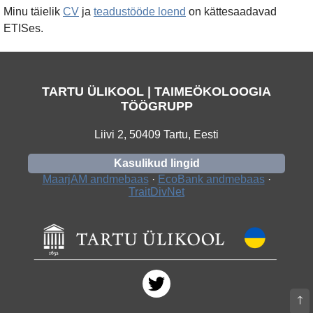
Minu täielik
CV
ja
teadustööde loend
on kättesaadavad
ETISes.
TARTU ÜLIKOOL | TAIMEÖKOLOOGIA
TÖÖGRUPP
Liivi 2, 50409 Tartu, Eesti
Kasulikud lingid
MaarjAM andmebaas
·
EcoBank andmebaas
·
TraitDivNet
🡑