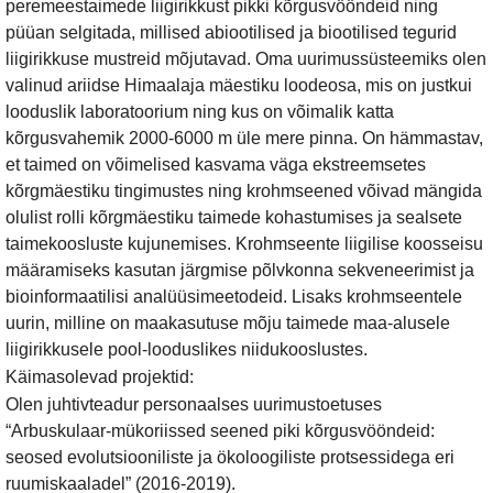
peremeestaimede liigirikkust pikki kõrgusvööndeid ning
püüan selgitada, millised abiootilised ja biootilised tegurid
liigirikkuse mustreid mõjutavad. Oma uurimussüsteemiks olen
valinud ariidse Himaalaja mäestiku loodeosa, mis on justkui
looduslik laboratoorium ning kus on võimalik katta
kõrgusvahemik 2000-6000 m üle mere pinna. On hämmastav,
et taimed on võimelised kasvama väga ekstreemsetes
kõrgmäestiku tingimustes ning krohmseened võivad mängida
olulist rolli kõrgmäestiku taimede kohastumises ja sealsete
taimekoosluste kujunemises. Krohmseente liigilise koosseisu
määramiseks kasutan järgmise põlvkonna sekveneerimist ja
bioinformaatilisi analüüsimeetodeid. Lisaks krohmseentele
uurin, milline on maakasutuse mõju taimede maa-alusele
liigirikkusele pool-looduslikes niidukooslustes.
Käimasolevad projektid:
Olen juhtivteadur personaalses uurimustoetuses
“Arbuskulaar-mükoriissed seened piki kõrgusvööndeid:
seosed evolutsiooniliste ja ökoloogiliste protsessidega eri
ruumiskaaladel” (2016-2019).