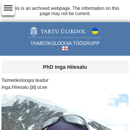
dehaze
This is an archived webpage. The information on this
page may not be current.
TAIMEÖKOLOOGIA TÖÖGRUPP
PhD Inga Hiiesalu
Taimeökoloogia teadur
Inga.Hiiesalu [ät] ut.ee