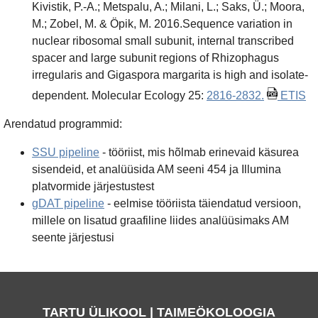
Kivistik, P.-A.; Metspalu, A.; Milani, L.; Saks, Ü.; Moora,
M.; Zobel, M. & Öpik, M. 2016.Sequence variation in
nuclear ribosomal small subunit, internal transcribed
spacer and large subunit regions of Rhizophagus
irregularis and Gigaspora margarita is high and isolate-
dependent. Molecular Ecology 25:
2816-2832.
ETIS
Arendatud programmid:
SSU pipeline
- tööriist, mis hõlmab erinevaid käsurea
sisendeid, et analüüsida AM seeni 454 ja Illumina
platvormide järjestustest
gDAT pipeline
- eelmise tööriista täiendatud versioon,
millele on lisatud graafiline liides analüüsimaks AM
seente järjestusi
TARTU ÜLIKOOL | TAIMEÖKOLOOGIA