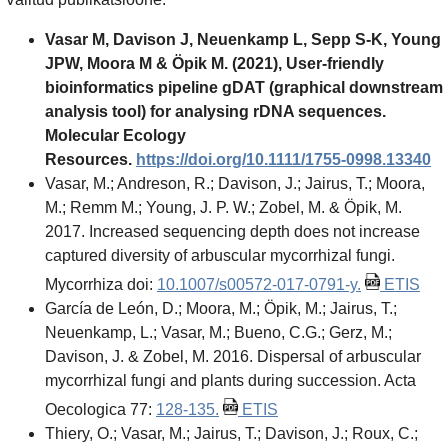
Vasar M, Davison J, Neuenkamp L, Sepp S‐K, Young
JPW, Moora M & Öpik M. (2021), User‐friendly
bioinformatics pipeline gDAT (graphical downstream
analysis tool) for analysing rDNA sequences.
Molecular Ecology
Resources.
https://doi.org/10.1111/1755-0998.13340
Vasar, M.; Andreson, R.; Davison, J.; Jairus, T.; Moora,
M.; Remm M.; Young, J. P. W.; Zobel, M. & Öpik, M.
2017. Increased sequencing depth does not increase
captured diversity of arbuscular mycorrhizal fungi.
Mycorrhiza doi:
10.1007/s00572-017-0791-y.
ETIS
García de León, D.; Moora, M.; Öpik, M.; Jairus, T.;
Neuenkamp, L.; Vasar, M.; Bueno, C.G.; Gerz, M.;
Davison, J. & Zobel, M. 2016. Dispersal of arbuscular
mycorrhizal fungi and plants during succession. Acta
Oecologica 77:
128-135.
ETIS
Thiery, O.; Vasar, M.; Jairus, T.; Davison, J.; Roux, C.;