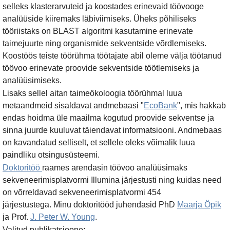
selleks klasterarvuteid ja koostades erinevaid töövooge
analüüside kiiremaks läbiviimiseks. Üheks põhiliseks
tööriistaks on BLAST algoritmi kasutamine erinevate
taimejuurte ning organismide sekventside võrdlemiseks.
Koostöös teiste töörühma töötajate abil oleme välja töötanud
töövoo erinevate proovide sekventside töötlemiseks ja
analüüsimiseks.
Lisaks sellel aitan taimeökoloogia töörühmal luua
metaandmeid sisaldavat andmebaasi "
EcoBank
", mis hakkab
endas hoidma üle maailma kogutud proovide sekventse ja
sinna juurde kuuluvat täiendavat informatsiooni. Andmebaas
on kavandatud selliselt, et sellele oleks võimalik luua
paindliku otsingusüsteemi.
Doktoritöö
raames arendasin töövoo analüüsimaks
sekveneerimisplatvormi Illumina järjestusti ning kuidas need
on võrreldavad sekveneerimisplatvormi 454
järjestustega. Minu doktoritööd juhendasid PhD
Maarja Öpik
ja Prof.
J. Peter W. Young
.
Valitud publikatsioone: