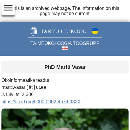
dehaze
This is an archived webpage. The information on this
page may not be current.
TAIMEÖKOLOOGIA TÖÖGRUPP
PhD Martti Vasar
Ökoinformaatika teadur
martti.vasar [ ät ] ut.ee
J. Liivi tn. 2-306
https://orcid.org/0000-0002-4674-932X